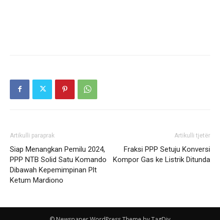
Artikulli paraprak
Artikulli tjetër
Siap Menangkan Pemilu 2024,
Fraksi PPP Setuju Konversi
PPP NTB Solid Satu Komando
Kompor Gas ke Listrik Ditunda
Dibawah Kepemimpinan Plt
Ketum Mardiono
© Newspaper WordPress Theme by TagDiv