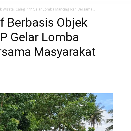
k Wisata, Caleg PPP Gelar Lomba Mancing Ikan Bersama...
f Berbasis Objek
PP Gelar Lomba
ersama Masyarakat