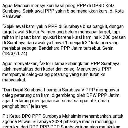
Agus Mashuri mensyukuri hasil pileg PPP di DPRD Kota
Surabaya. Sejak awal PPP yakin bisa menaikkan kursi di Kota
Pahlawan.
“Sejak awal kami yakin PPP di Surabaya bisa bangkit, dengan
target awal 5 kursi. Ya memang belum mencapai target, tapi
raihan ini patut kami syukuri karena kursi kami naik 200 persen
di Surabaya dari awalnya hanya 1 menjadi 3,” kata pria yang
menjabat sebagai Bendahara PPP Jatim tersebut, Senin
(18/3/2024)
Agus menyatakan, faktor utama kebangkitan PPP Surabaya
ialah mentalitas dari kader dan caleg. Menurutnya, PPP
mempunyai caleg-caleg petarung yang rutin turun ke
masyarakat.
“Dari Dapil Surabaya I sampai Surabaya V PPP mempunyai
caleg petarung dan kami digembleng oleh DPW PPP Jatim
agar bertarung mengamankan suara sampai titik darah
penghabisan,” jelasnya.
Plt Ketua DPC PPP Surabaya Muhaimin menambahkan, untuk
agenda Pilwali Surabaya 2024 pihaknya masih menunggu
instruksi dari DPP PPP. PPP Surabaya juga siap melakukan