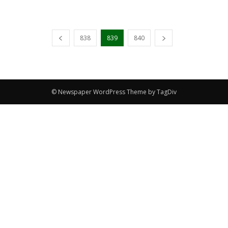
838
839
840
© Newspaper WordPress Theme by TagDiv