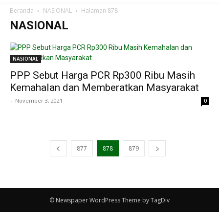
Beranda
NASIONAL
Halaman 878
NASIONAL
NASIONAL
PPP Sebut Harga PCR Rp300 Ribu Masih
Kemahalan dan Memberatkan Masyarakat
-
November 3, 2021
0
877
878
879
© Newspaper WordPress Theme by TagDiv