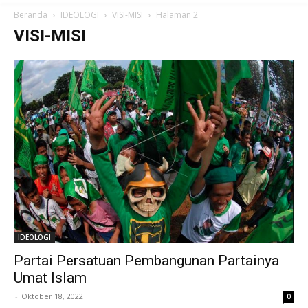
Beranda
IDEOLOGI
VISI-MISI
Halaman 2
VISI-MISI
IDEOLOGI
Partai Persatuan Pembangunan Partainya
Umat Islam
-
Oktober 18, 2022
0