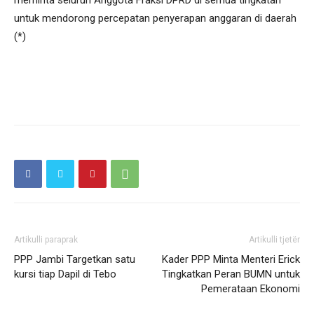
meminta seluruh Anggota Fraksi DPRD di semua tingkatan
untuk mendorong percepatan penyerapan anggaran di daerah
(*)
Artikulli paraprak
Artikulli tjetër
PPP Jambi Targetkan satu
Kader PPP Minta Menteri Erick
kursi tiap Dapil di Tebo
Tingkatkan Peran BUMN untuk
Pemerataan Ekonomi