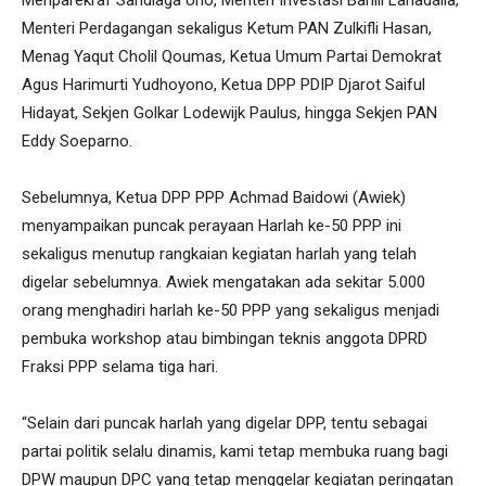
Menparekraf Sandiaga Uno, Menteri Investasi Bahlil Lahadalia,
Menteri Perdagangan sekaligus Ketum PAN Zulkifli Hasan,
Menag Yaqut Cholil Qoumas, Ketua Umum Partai Demokrat
Agus Harimurti Yudhoyono, Ketua DPP PDIP Djarot Saiful
Hidayat, Sekjen Golkar Lodewijk Paulus, hingga Sekjen PAN
Eddy Soeparno.
Sebelumnya, Ketua DPP PPP Achmad Baidowi (Awiek)
menyampaikan puncak perayaan Harlah ke-50 PPP ini
sekaligus menutup rangkaian kegiatan harlah yang telah
digelar sebelumnya. Awiek mengatakan ada sekitar 5.000
orang menghadiri harlah ke-50 PPP yang sekaligus menjadi
pembuka workshop atau bimbingan teknis anggota DPRD
Fraksi PPP selama tiga hari.
“Selain dari puncak harlah yang digelar DPP, tentu sebagai
partai politik selalu dinamis, kami tetap membuka ruang bagi
DPW maupun DPC yang tetap menggelar kegiatan peringatan