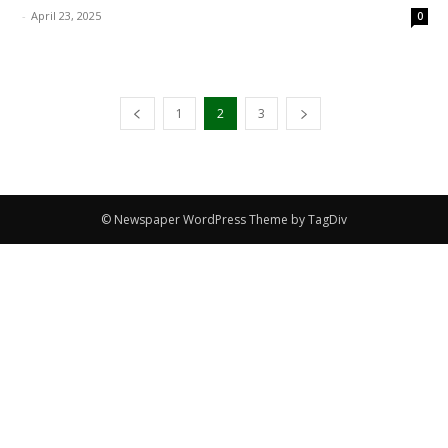
-
April 23, 2025
0
1
2
3
© Newspaper WordPress Theme by TagDiv