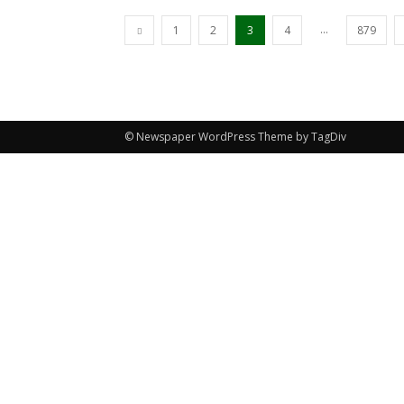
...
1
2
3
4
879
© Newspaper WordPress Theme by TagDiv