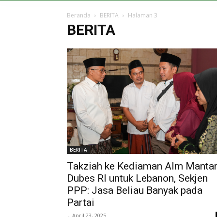
Beranda
BERITA
Halaman 3
BERITA
BERITA
Takziah ke Kediaman Alm Manta
Dubes RI untuk Lebanon, Sekjen
PPP: Jasa Beliau Banyak pada
Partai
-
April 23, 2025