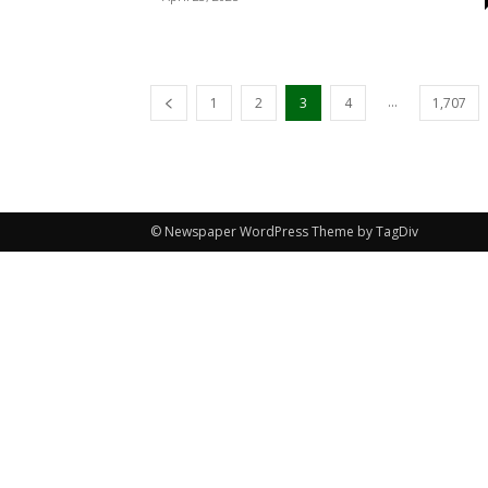
...
1
2
3
4
1,707
© Newspaper WordPress Theme by TagDiv