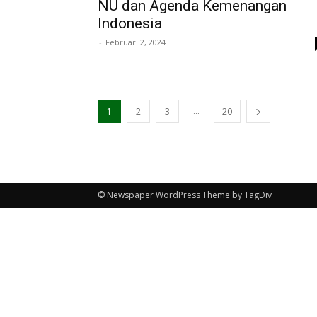
NU dan Agenda Kemenangan
Indonesia
-
Februari 2, 2024
...
1
2
3
20
© Newspaper WordPress Theme by TagDiv