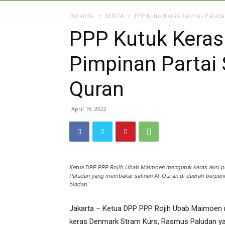
Beranda
BERITA
PPP Kutuk Keras Rasmus Paluda
PPP Kutuk Kera
Pimpinan Partai
Quran
April 19, 2022
Ketua DPP PPP Rojih Ubab Maimoen mengutuk keras aksi pe
Paludan yang membakar salinan Al-Qur'an di daerah berpen
biadab.
Jakarta – Ketua DPP PPP Rojih Ubab Maimoen m
keras Denmark Stram Kurs, Rasmus Paludan ya