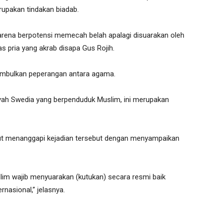
rupakan tindakan biadab.
 karena berpotensi memecah belah apalagi disuarakan oleh
as pria yang akrab disapa Gus Rojih.
nimbulkan peperangan antara agama.
layah Swedia yang berpenduduk Muslim, ini merupakan
kut menanggapi kejadian tersebut dengan menyampaikan
lim wajib menyuarakan (kutukan) secara resmi baik
rnasional,” jelasnya.