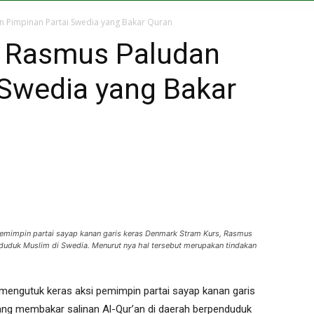
n Pimpinan Partai Swedia yang Bakar Quran
s Rasmus Paludan
 Swedia yang Bakar
mimpin partai sayap kanan garis keras Denmark Stram Kurs, Rasmus
duduk Muslim di Swedia. Menurut nya hal tersebut merupakan tindakan
engutuk keras aksi pemimpin partai sayap kanan garis
ng membakar salinan Al-Qur’an di daerah berpenduduk