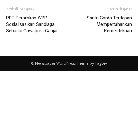
Artikulli paraprak
Artikulli tjetër
PPP Persilakan WPP
Santri Garda Terdepan
Sosialisasikan Sandiaga
Mempertahankan
Sebagai Cawapres Ganjar
Kemerdekaan
© Newspaper WordPress Theme by TagDiv