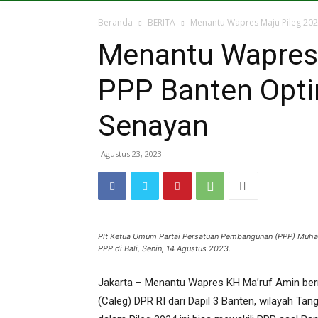
Beranda
BERITA
Menantu Wapres Maju Pileg 2024
Menantu Wapres 
PPP Banten Optim
Senayan
Agustus 23, 2023
Plt Ketua Umum Partai Persatuan Pembangunan (PPP) Muh
PPP di Bali, Senin, 14 Agustus 2023.
Jakarta – Menantu Wapres KH Ma’ruf Amin bern
(Caleg) DPR RI dari Dapil 3 Banten, wilayah Ta