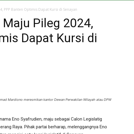
, PPP Banten Optimis Dapat Kursi di Senayan
Maju Pileg 2024,
is Dapat Kursi di
amad Mardiono meresmikan kantor Dewan Perwakilan Wilayah atau DPW
ama Eno Syafrudien, maju sebagai Calon Legislatig
ngerang Raya. Pihak partai berharap, melenggangnya Eno