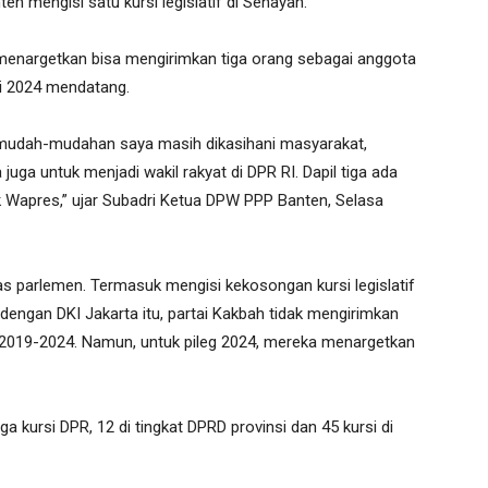
en mengisi satu kursi legislatif di Senayan.
 menargetkan bisa mengirimkan tiga orang sebagai anggota
ari 2024 mendatang.
n mudah-mudahan saya masih dikasihani masyarakat,
ga untuk menjadi wakil rakyat di DPR RI. Dapil tiga ada
k Wapres,” ujar Subadri Ketua DPW PPP Banten, Selasa
s parlemen. Termasuk mengisi kekosongan kursi legislatif
dengan DKI Jakarta itu, partai Kakbah tidak mengirimkan
de 2019-2024. Namun, untuk pileg 2024, mereka menargetkan
a kursi DPR, 12 di tingkat DPRD provinsi dan 45 kursi di