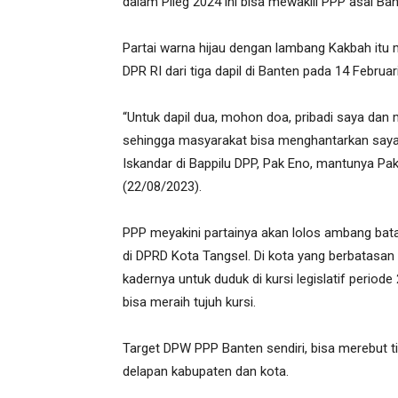
dalam Pileg 2024 ini bisa mewakili PPP asal Bant
Partai warna hijau dengan lambang Kakbah itu
DPR RI dari tiga dapil di Banten pada 14 Febru
“Untuk dapil dua, mohon doa, pribadi saya da
sehingga masyarakat bisa menghantarkan saya ju
Iskandar di Bappilu DPP, Pak Eno, mantunya Pa
(22/08/2023).
PPP meyakini partainya akan lolos ambang bata
di DPRD Kota Tangsel. Di kota yang berbatasan 
kadernya untuk duduk di kursi legislatif perio
bisa meraih tujuh kursi.
Target DPW PPP Banten sendiri, bisa merebut tig
delapan kabupaten dan kota.