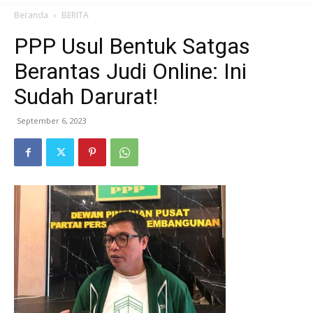
Beranda
BERITA
PPP Usul Bentuk Satgas
Berantas Judi Online: Ini
Sudah Darurat!
September 6, 2023