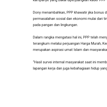
kampanye yang bakal diperjuangkan kader PPP di
Dony menambahkan, PPP khawatir jika bonus de
permasalahan sosial dan ekonomi mulai dari tin
pada pangan dan lingkungan.
Dalam rangka mengatasi hal ini, PPP telah me
terangkum melalui perjuangan Harga Murah, Ke
merupakan aspirasi umat Islam dan masyarakat
“Hasil survei internal masyarakat saat ini me
lapangan kerja dan juga kebahagiaan hidup yan