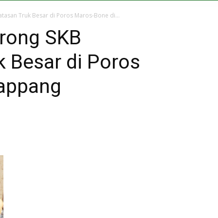
asan Truk Besar di Poros Maros-Bone di...
orong SKB
 Besar di Poros
Kappang