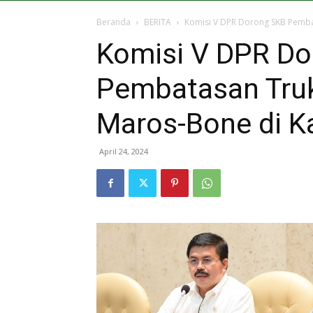
Beranda
BERITA
Komisi V DPR Dorong SKB Pembat
Komisi V DPR D
Pembatasan Truk
Maros-Bone di 
April 24, 2024