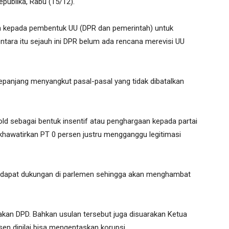
publika, Rabu (15/12).
kepada pembentuk UU (DPR dan pemerintah) untuk
tara itu sejauh ini DPR belum ada rencana merevisi UU
epanjang menyangkut pasal-pasal yang tidak dibatalkan
shold sebagai bentuk insentif atau penghargaan kepada partai
gkhawatirkan PT 0 persen justru mengganggu legitimasi
dak dapat dukungan di parlemen sehingga akan menghambat
akan DPD. Bahkan usulan tersebut juga disuarakan Ketua
rsen dinilai bisa mengentaskan korupsi.