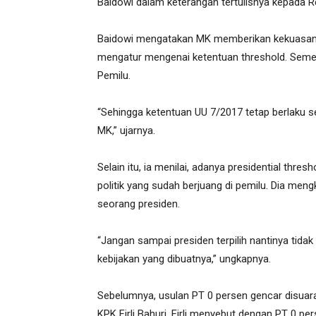
Baidowi dalam keterangan tertulisnya kepada Re
Baidowi mengatakan MK memberikan kekuasan 
mengatur mengenai ketentuan threshold. Semen
Pemilu.
“Sehingga ketentuan UU 7/2017 tetap berlaku s
MK,” ujarnya.
Selain itu, ia menilai, adanya presidential thre
politik yang sudah berjuang di pemilu. Dia men
seorang presiden.
“Jangan sampai presiden terpilih nantinya ti
kebijakan yang dibuatnya,” ungkapnya.
Sebelumnya, usulan PT 0 persen gencar disuar
KPK Firli Bahuri. Firli menyebut dengan PT 0 pe