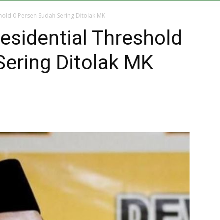
shold 0 Persen Sudah Sering Ditolak MK
residential Threshold
Sering Ditolak MK