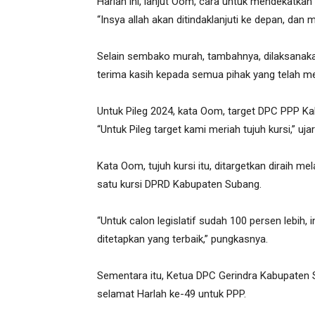
Harlah ini, lanjut Oom, cara untuk mendekatk
“Insya allah akan ditindaklanjuti ke depan, dan
Selain sembako murah, tambahnya, dilaksanakan
terima kasih kepada semua pihak yang telah me
Untuk Pileg 2024, kata Oom, target DPC PPP K
“Untuk Pileg target kami meriah tujuh kursi,” uja
Kata Oom, tujuh kursi itu, ditargetkan diraih mel
satu kursi DPRD Kabupaten Subang.
“Untuk calon legislatif sudah 100 persen lebih,
ditetapkan yang terbaik,” pungkasnya.
Sementara itu, Ketua DPC Gerindra Kabupaten
selamat Harlah ke-49 untuk PPP.