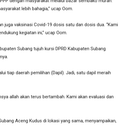
an PPP dengan masyarakat melalui bazar sembako murah.
 masyarakat lebih bahagia,” ucap Oom.
 juga vaksinasi Covid-19 dosis satu dan dosis dua. “Kami
ndukung kegiatan ini,” ucap Oom.
abupaten Subang tujuh kursi DPRD Kabupaten Subang.
rnya.
alui tiap daerah pemilihan (Dapil). Jadi, satu dapil meraih
 insya allah akan terus bertambah. Kami akan evaluasi dan
 Subang Aceng Kudus di lokasi yang sama, menyampaikan,