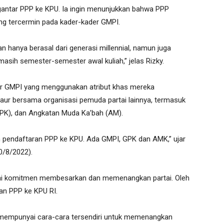
ntar PPP ke KPU. Ia ingin menunjukkan bahwa PPP
ng tercermin pada kader-kader GMPI.
 hanya berasal dari generasi millennial, namun juga
asih semester-semester awal kuliah,” jelas Rizky.
er GMPI yang menggunakan atribut khas mereka
aur bersama organisasi pemuda partai lainnya, termasuk
PK), dan Angkatan Muda Ka’bah (AM).
ikan pendaftaran PPP ke KPU. Ada GMPI, GPK dan AMK,” ujar
0/8/2022).
ai komitmen membesarkan dan memenangkan partai. Oleh
ran PPP ke KPU RI.
 mempunyai cara-cara tersendiri untuk memenangkan