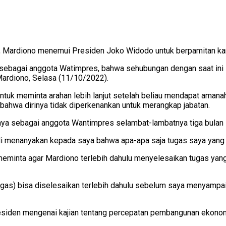
 Mardiono menemui Presiden Joko Widodo untuk berpamitan kare
bagai anggota Watimpres, bahwa sehubungan dengan saat ini saya
ardiono, Selasa (11/10/2022).
 meminta arahan lebih lanjut setelah beliau mendapat amanah s
ahwa dirinya tidak diperkenankan untuk merangkap jabatan.
nnya sebagai anggota Wantimpres selambat-lambatnya tiga bulan s
i menanyakan kepada saya bahwa apa-apa saja tugas saya yang se
 meminta agar Mardiono terlebih dahulu menyelesaikan tugas y
ugas) bisa diselesaikan terlebih dahulu sebelum saya menyampai
iden mengenai kajian tentang percepatan pembangunan ekonomi 