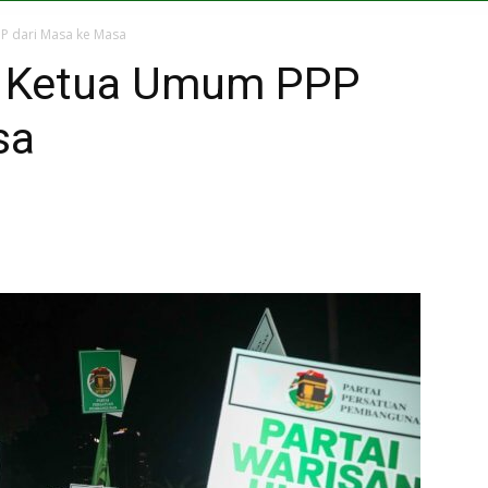
P dari Masa ke Masa
 Ketua Umum PPP
sa