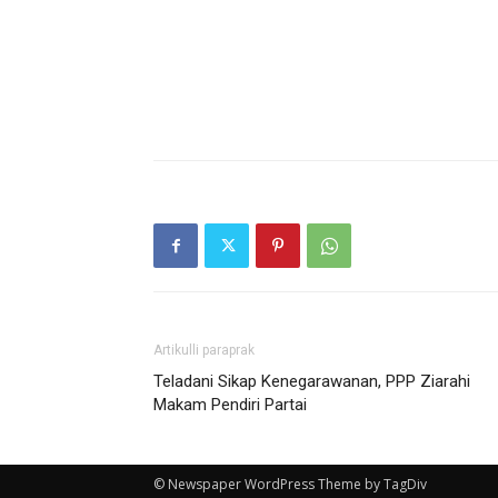
Artikulli paraprak
Teladani Sikap Kenegarawanan, PPP Ziarahi
Makam Pendiri Partai
© Newspaper WordPress Theme by TagDiv