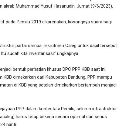
paan akrab Muhammad Yusuf Hasanudin, Jumat (9/6/2023).
latif pada Pemilu 2019 dikarenakan, kosongnya suara bagi
struktur partai sampai rekrutmen Caleg untuk dapil tersebut
u sudah kita inventarisasi,” ungkapnya.
 menjadi bentuk perhatian khusus DPC PPP KBB saat ini.
lum KBB dimekarkan dari Kabupaten Bandung, PPP mampu
ecamatan di KBB yang setelah dimekarkan bertambah menjadi
kejayaan PPP dalam kontestasi Pemilu, seluruh infrastruktur
(Bacaleg) harus tetap bekerja secara optimal dan serius
24 nanti.