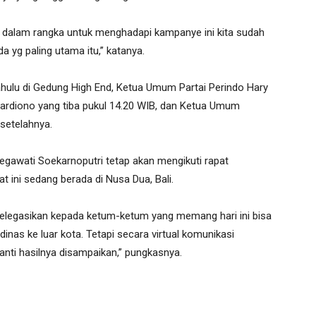
ta dalam rangka untuk menghadapi kampanye ini kita sudah
a yg paling utama itu,” katanya.
ahulu di Gedung High End, Ketua Umum Partai Perindo Hary
Mardiono yang tiba pukul 14.20 WIB, dan Ketua Umum
setelahnya.
awati Soekarnoputri tetap akan mengikuti rapat
t ini sedang berada di Nusa Dua, Bali.
delegasikan kepada ketum-ketum yang memang hari ini bisa
inas ke luar kota. Tetapi secara virtual komunikasi
anti hasilnya disampaikan,” pungkasnya.