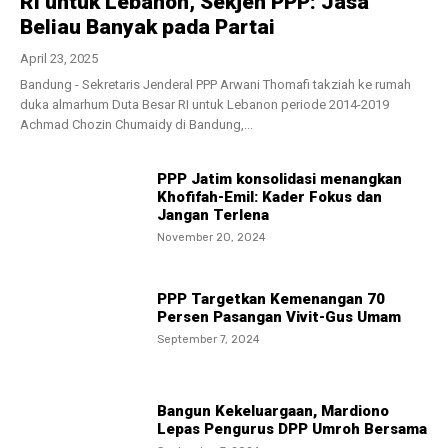
RI untuk Lebanon, Sekjen PPP: Jasa
Beliau Banyak pada Partai
April 23, 2025
Bandung - Sekretaris Jenderal PPP Arwani Thomafi takziah ke rumah
duka almarhum Duta Besar RI untuk Lebanon periode 2014-2019
Achmad Chozin Chumaidy di Bandung,...
PPP Jatim konsolidasi menangkan
Khofifah-Emil: Kader Fokus dan
Jangan Terlena
November 20, 2024
PPP Targetkan Kemenangan 70
Persen Pasangan Vivit-Gus Umam
September 7, 2024
Bangun Kekeluargaan, Mardiono
Lepas Pengurus DPP Umroh Bersama