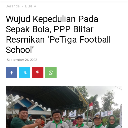
Beranda
BERITA
Wujud Kepedulian Pada
Sepak Bola, PPP Blitar
Resmikan ‘PeTiga Football
School’
September 26, 2022