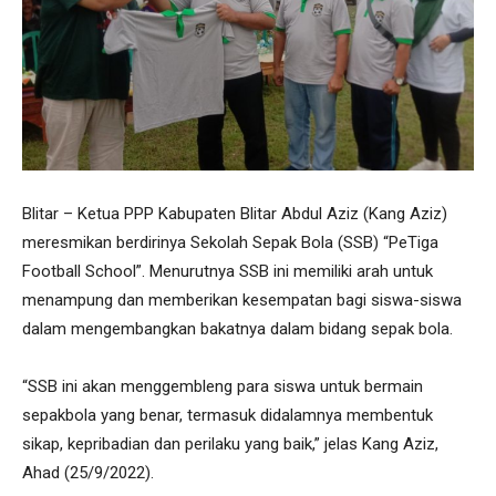
Blitar – Ketua PPP Kabupaten Blitar Abdul Aziz (Kang Aziz)
meresmikan berdirinya Sekolah Sepak Bola (SSB) “PeTiga
Football School”. Menurutnya SSB ini memiliki arah untuk
menampung dan memberikan kesempatan bagi siswa-siswa
dalam mengembangkan bakatnya dalam bidang sepak bola.
“SSB ini akan menggembleng para siswa untuk bermain
sepakbola yang benar, termasuk didalamnya membentuk
sikap, kepribadian dan perilaku yang baik,” jelas Kang Aziz,
Ahad (25/9/2022).